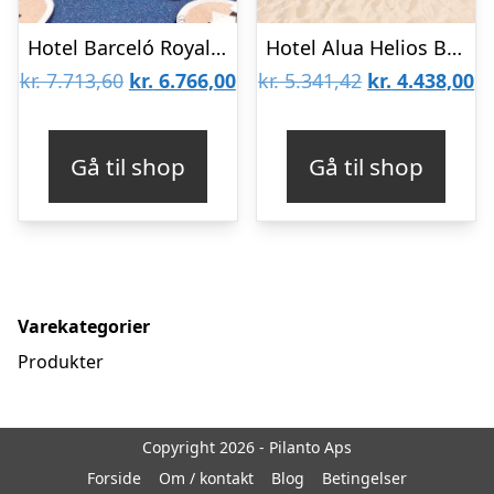
Hotel Barceló Royal Beach
Hotel Alua Helios Bay
Den
Den
Den
D
kr.
7.713,60
kr.
6.766,00
kr.
5.341,42
kr.
4.438,00
oprindelige
aktuelle
oprindelige
ak
pris
pris
pris
pr
Gå til shop
Gå til shop
var:
er:
var:
er
kr. 7.713,60.
kr. 6.766,00.
kr. 5.341,42.
kr
Varekategorier
Produkter
Copyright 2026 - Pilanto Aps
Forside
Om / kontakt
Blog
Betingelser