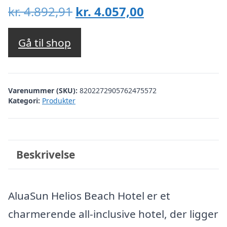
Den
Den
kr.
4.892,91
kr.
4.057,00
oprindelige
aktuelle
pris
pris
Gå til shop
var:
er:
kr. 4.892,91.
kr. 4.057,00.
Varenummer (SKU):
8202272905762475572
Kategori:
Produkter
Beskrivelse
AluaSun Helios Beach Hotel er et
charmerende all-inclusive hotel, der ligger