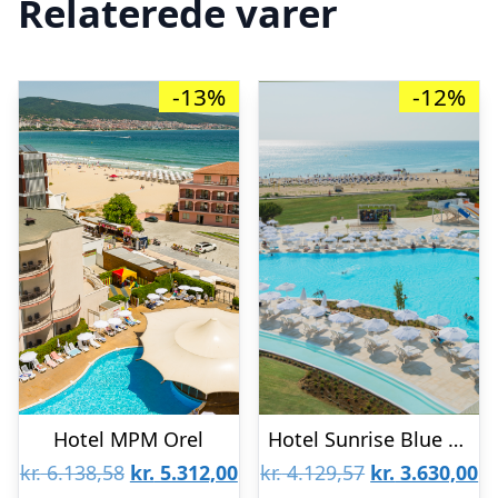
Relaterede varer
-13%
-12%
Hotel MPM Orel
Hotel Sunrise Blue Magic Resort
Den
Den
Den
D
kr.
6.138,58
kr.
5.312,00
kr.
4.129,57
kr.
3.630,00