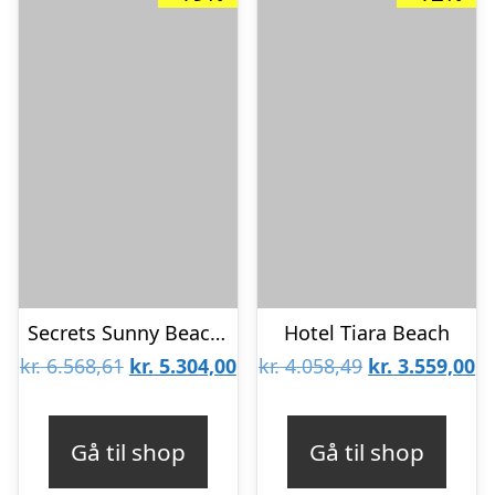
Secrets Sunny Beach Resort & Spa – Voksenhotel
Hotel Tiara Beach
Den
Den
Den
D
kr.
6.568,61
kr.
5.304,00
kr.
4.058,49
kr.
3.559,00
oprindelige
aktuelle
oprindelige
ak
pris
pris
pris
pr
Gå til shop
Gå til shop
var:
er:
var:
er