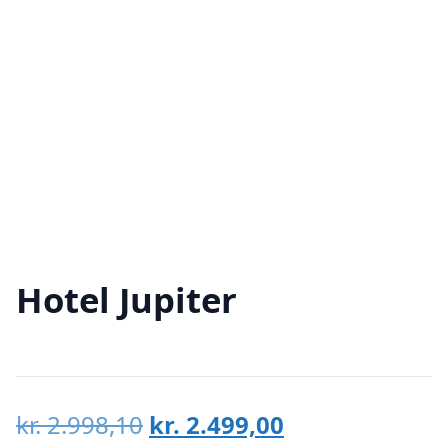
Hotel Jupiter
Den
Den
kr.
2.998,10
kr.
2.499,00