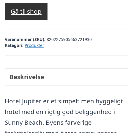
oprindelige
aktuelle
pris
pris
Gå til shop
var:
er:
kr. 2.998,10.
kr. 2.499,00.
Varenummer (SKU):
8202275905663721930
Kategori:
Produkter
Beskrivelse
Hotel Jupiter er et simpelt men hyggeligt
hotel med en rigtig god beliggenhed i
Sunny Beach. Byens farverige