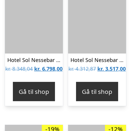
Hotel Sol Nessebar Palace
Hotel Sol Nessebar Bay & Mare Resort
Den
Den
Den
D
kr.
8.348,04
kr.
6.798,00
kr.
4.312,87
kr.
3.517,00
oprindelige
aktuelle
oprindelige
ak
pris
pris
pris
pr
Gå til shop
Gå til shop
var:
er:
var:
er
kr. 8.348,04.
kr. 6.798,00.
kr. 4.312,87.
kr
-19%
-12%