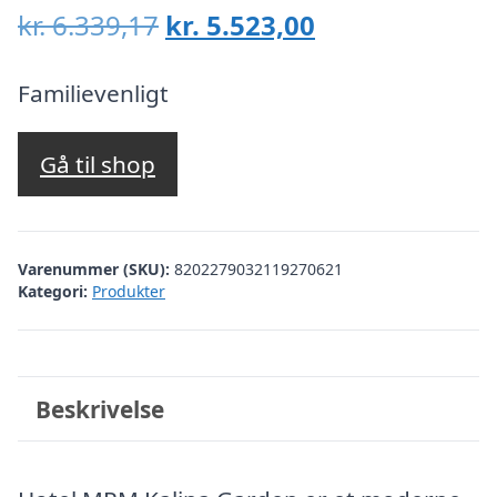
Den
Den
kr.
6.339,17
kr.
5.523,00
oprindelige
aktuelle
pris
pris
Familievenligt
var:
er:
kr. 6.339,17.
kr. 5.523,00.
Gå til shop
Varenummer (SKU):
8202279032119270621
Kategori:
Produkter
Beskrivelse