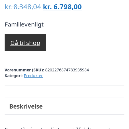
Den
Den
kr.
8.348,04
kr.
6.798,00
oprindelige
aktuelle
pris
pris
Familievenligt
var:
er:
kr. 8.348,04.
kr. 6.798,00.
Gå til shop
Varenummer (SKU):
8202276874783935984
Kategori:
Produkter
Beskrivelse