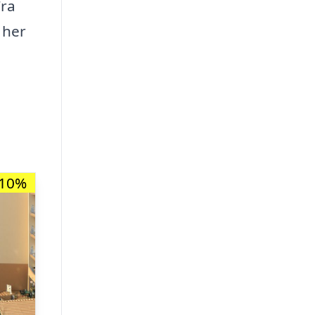
Fra
 her
-10%