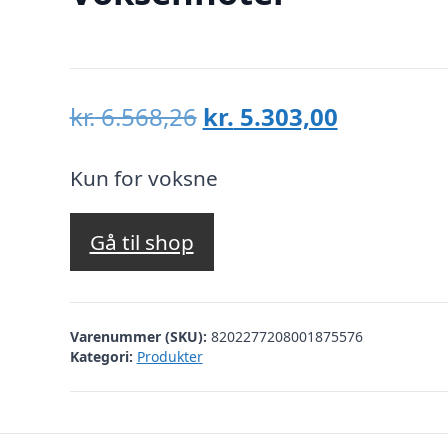
Den
Den
kr.
6.568,26
kr.
5.303,00
oprindelige
aktuelle
pris
pris
Kun for voksne
var:
er:
kr. 6.568,26.
kr. 5.303,
Gå til shop
Varenummer (SKU):
8202277208001875576
Kategori:
Produkter