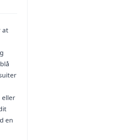
 at
og
rblå
suiter
 eller
dit
ed en