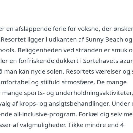
r en afslappende ferie for voksne, der ønsker
. Resortet ligger i udkanten af Sunny Beach og
pools. Beliggenheden ved stranden er smuk 
ller en forfriskende dukkert i Sortehavets azu
så man kan nyde solen. Resortets værelser og 
omfortabel og stilfuld atmosfære. De mange
 de mange sports- og underholdningsaktiviteter,
valg af krops- og ansigtsbehandlinger. Under 
nde all-inclusive-program. Forkæl dig selv m
asser af valgmuligheder. I ikke mindre end 4